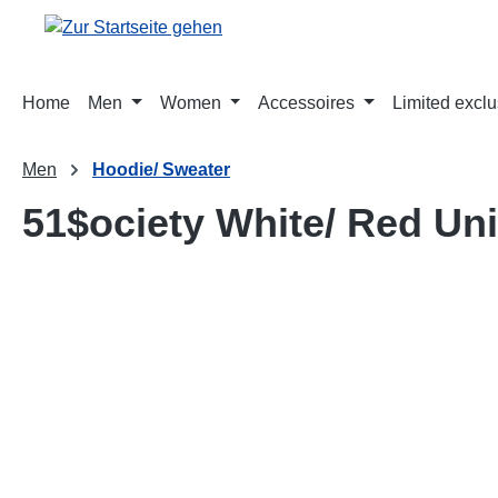
springen
Zur Hauptnavigation springen
Home
Men
Women
Accessoires
Limited exclu
Men
Hoodie/ Sweater
51$ociety White/ Red Un
Bildergalerie überspringen