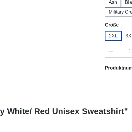
Ash
Bla
Military Gr
ausw
Größe
2XL
3X
Produkt 
Produktnu
y White/ Red Unisex Sweatshirt"