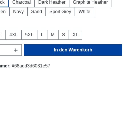
ck
Charcoal
Dark Heather
Graphite Heather
een
Navy
Sand
Sport Grey
White
ählen
L
4XL
5XL
L
M
S
XL
Anzahl: Gib den gewünschten Wert ein oder
In den Warenkorb
mmer:
#68add3d6031e57