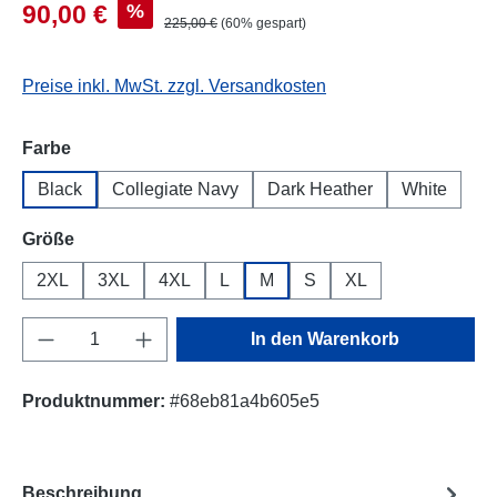
%
90,00 €
225,00 €
(60% gespart)
Preise inkl. MwSt. zzgl. Versandkosten
auswählen
Farbe
Black
Collegiate Navy
Dark Heather
White
auswählen
Größe
2XL
3XL
4XL
L
M
S
XL
Produkt Anzahl: Gib den gewünschten Wert e
In den Warenkorb
Produktnummer:
#68eb81a4b605e5
Beschreibung