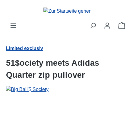
alt springen
Ware
Limited exclusiv
51$ociety meets Adidas
Quarter zip pullover
Bildergalerie überspringen