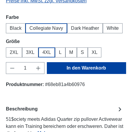
Preise inkl. MwSt. zzgl. Versandkosten
auswählen
Farbe
Black
Collegiate Navy
Dark Heather
White
auswählen
Größe
2XL
3XL
4XL
L
M
S
XL
Produkt Anzahl: Gib den gewünschten Wert e
In den Warenkorb
Produktnummer:
#68eb81a4b60976
Beschreibung
51$ociety meets Adidas Quarter zip pullover Activewear
kann ein Training bereichern oder erschweren. Daher ist