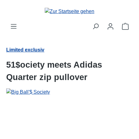
alt springen
Ware
Limited exclusiv
51$ociety meets Adidas
Quarter zip pullover
Bildergalerie überspringen