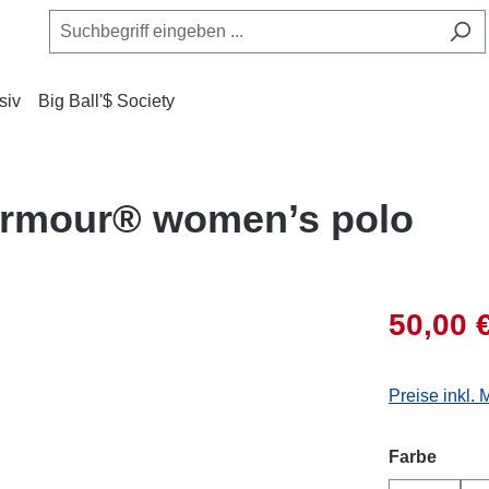
siv
Big Ball'$ Society
Armour® women’s polo
50,00 
Preise inkl.
auswä
Farbe