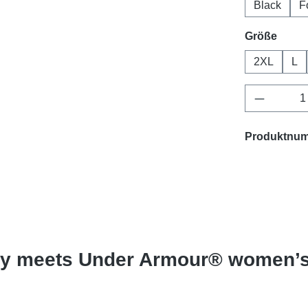
Black
F
ausw
Größe
2XL
L
Produkt 
Produktnu
ety meets Under Armour® women’s