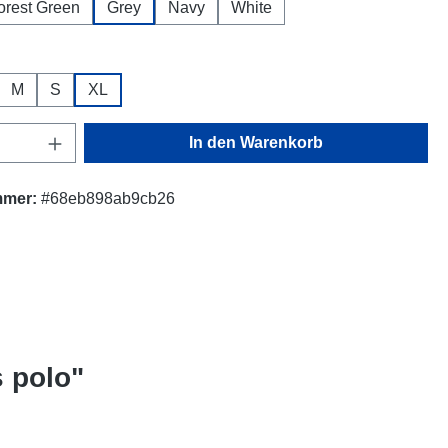
orest Green
Grey
Navy
White
ählen
M
S
XL
Anzahl: Gib den gewünschten Wert ein oder
In den Warenkorb
mmer:
#68eb898ab9cb26
 polo"